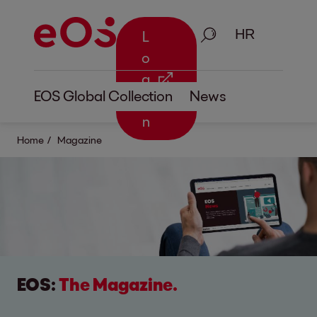
Traži
L
o
g
EOS Global Collection
News
i
n
Home
Magazine
EOS:
The Magazine.