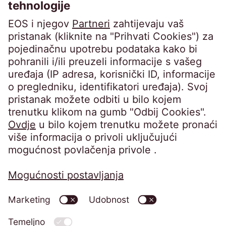
Steindamm 71
20099 Hamburg
Germany
crossborder@eos-solutions.com