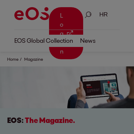
Traži
L
o
g
EOS Global Collection
News
i
n
Home
Magazine
EOS:
The Magazine.