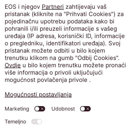
20099 Hamburg
Germany
crossborder@eos-solutions.com