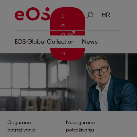
Traži
L
o
g
EOS Global Collection
News
i
n
Osigurana
Neosigurana
potraživanja
potraživanja