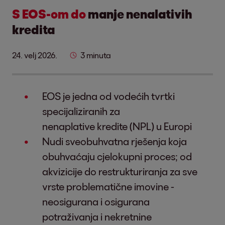
S EOS-om do
manje nenalativih
kredita
24. velj 2026.
3 minuta
EOS je jedna od vodećih tvrtki
specijaliziranih za
nenaplative kredite (NPL) u Europi
Nudi sveobuhvatna rješenja koja
obuhvaćaju cjelokupni proces; od
akvizicije do restrukturiranja za sve
vrste problematične imovine -
neosigurana i osigurana
potraživanja i nekretnine