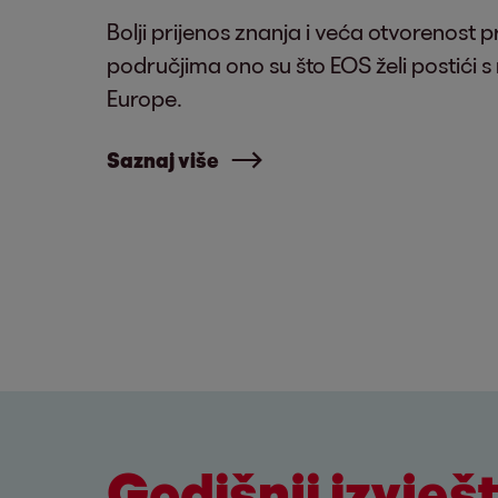
Bolji prijenos znanja i veća otvorenost
područjima ono su što EOS želi postići 
Europe.
Saznaj više
Godišnji izvješt