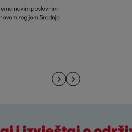
 prema novim poslovnim
s novom regijom Srednje
aj i izvještaj o održi