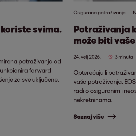
a
Osigurana potraživanja
N
koriste svima.
Potraživanja 
može biti vaše
24. velj 2026.
3 minuta
mirena potraživanja od
unkcionira forward
Opterećuju li potraživ
ešenje za sve uključene.
vaša potraživanja. EOS 
radi o osiguranim i neo
nekretninama.
Saznaj više