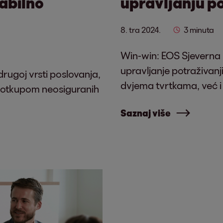
abilno
upravljanju p
8. tra 2024.
3 minuta
Win-win: EOS Sjevern
upravljanje potraživanj
 drugoj vrsti poslovanja,
dvjema tvrtkama, već i
 otkupom neosiguranih
Saznaj više