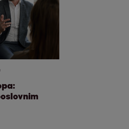
a
opa:
poslovnim