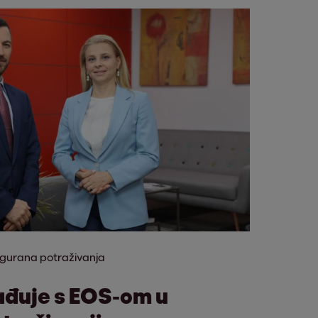
gurana potraživanja
ađuje s EOS-om u