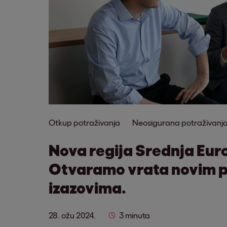
Otkup potraživanja
Neosigurana potraživanj
Nova regija Srednja Eur
Otvaramo vrata novim 
izazovima.
28. ožu 2024.
3 minuta