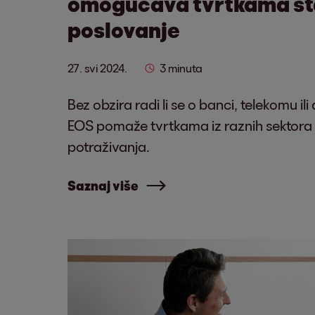
omogućava tvrtkama st
poslovanje
27. svi 2024.
3 minuta
Bez obzira radi li se o banci, telekomu ili
EOS pomaže tvrtkama iz raznih sektora
potraživanja.
Saznaj više