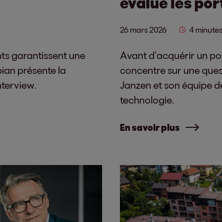
évalue les por
26 mars 2026
4 minute
nts garantissent une
Avant d’acquérir un por
bian présente la
concentre sur une questi
nterview.
Janzen et son équipe dé
technologie.
En savoir plus