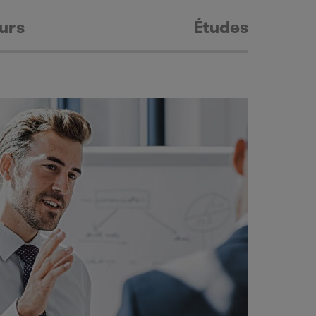
urs
Études