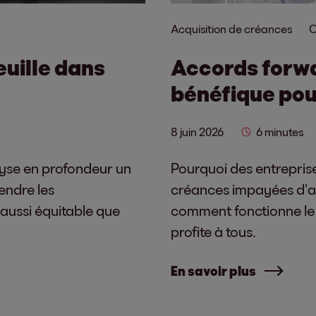
Acquisition de créances
C
euille dans
Accords forwa
bénéfique pou
8 juin 2026
6 minutes
lyse en profondeur un
Pourquoi des entreprise
endre les
créances impayées d’au
 aussi équitable que
comment fonctionne le
profite à tous.
En savoir plus