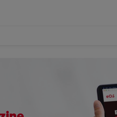
zine.