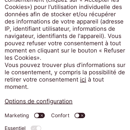
20099 Hamburg
Germany
crossborder@eos-solutions.com