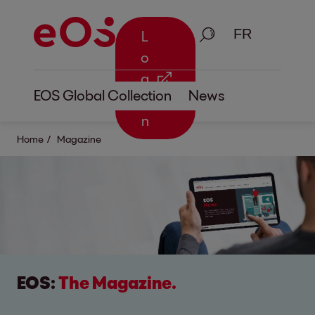
Recherche
L
o
g
EOS Global Collection
News
i
n
Home
Magazine
EOS:
The Magazine.