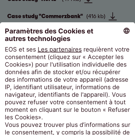
Case study "Commerzbank"
(416 kb)
EOS Holding GmbH
Steindamm 71
20099 Hamburg
Germany
crossborder@eos-solutions.com