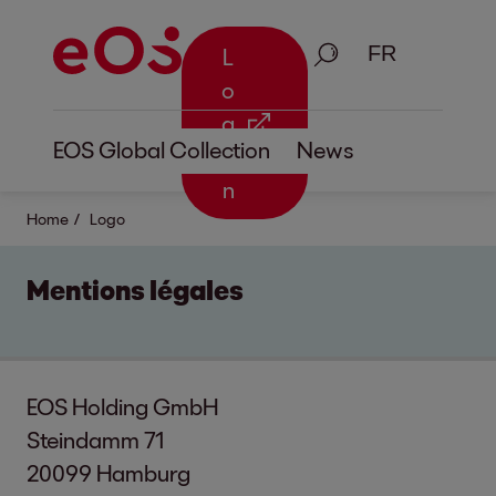
Recherche
L
o
g
EOS Global Collection
News
i
n
Home
Logo
Mentions légales
EOS Holding GmbH
Steindamm 71
20099 Hamburg