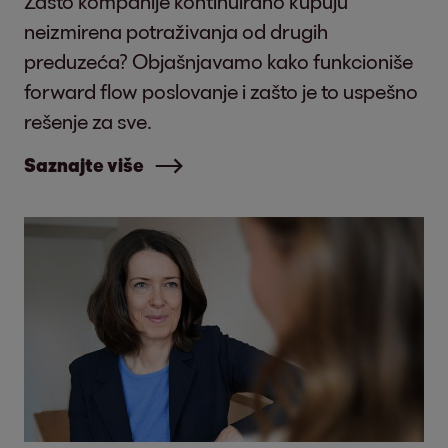
Zašto kompanije kontinuirano kupuju
neizmirena potraživanja od drugih
preduzeća? Objašnjavamo kako funkcioniše
forward flow poslovanje i zašto je to uspešno
rešenje za sve.
Saznajte više