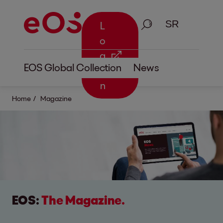
Pretraga
L
o
g
EOS Global Collection
News
i
n
Home
Magazine
EOS:
The Magazine.