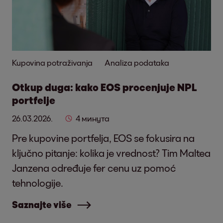
Kupovina potraživanja
Analiza podataka
Otkup duga: kako EOS procenjuje NPL
portfelje
26.03.2026.
4 минута
Pre kupovine portfelja, EOS se fokusira na
ključno pitanje: kolika je vrednost? Tim Maltea
Janzena određuje fer cenu uz pomoć
tehnologije.
Saznajte više