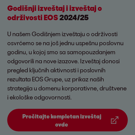
Godišnji izveštaj i izveštaj o
održivosti EOS
2024/25
U našem Godišnjem izveštaju o održivosti
osvrćemo se na još jednu uspešnu poslovnu
godinu, u kojoj smo sa samopouzdanjem
odgovorili na nove izazove. Izveštaj donosi
pregled ključnih aktivnosti i poslovnih
rezultata EOS Grupe, uz prikaz naših
strategija u domenu korporativne, društvene
i ekološke odgovornosti.
Pročitajte kompletan izveštaj
ovde