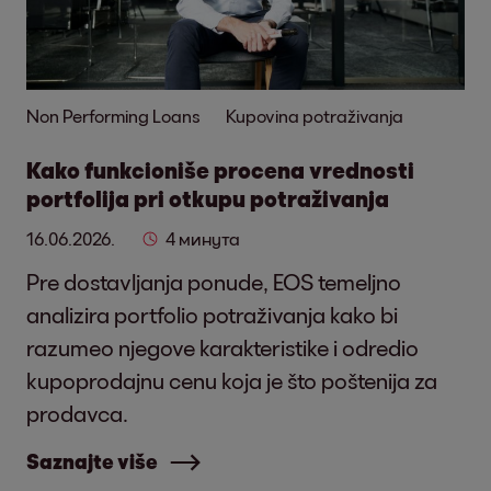
Non Performing Loans
Kupovina potraživanja
Kako funkcioniše procena vrednosti
portfolija pri otkupu potraživanja
16.06.2026.
4 минута
Pre dostavljanja ponude, EOS temeljno
analizira portfolio potraživanja kako bi
razumeo njegove karakteristike i odredio
kupoprodajnu cenu koja je što poštenija za
prodavca.
Saznajte više