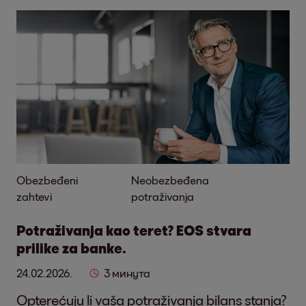
Obezbeđeni
Neobezbeđena
zahtevi
potraživanja
Potraživanja kao teret? EOS stvara
prilike za banke.
24.02.2026.
3 минута
Opterećuju li vaša potraživanja bilans stanja?