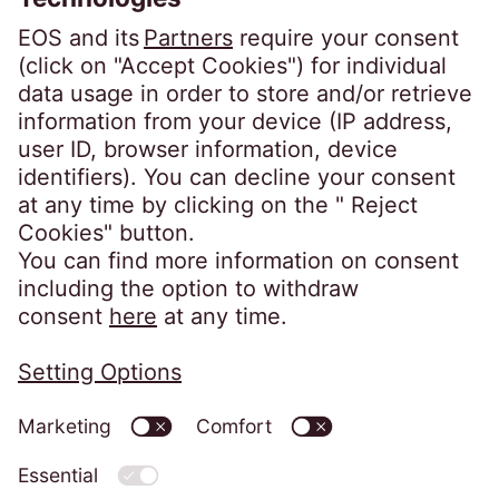
Steindamm 71
20099 Hamburg
Germany
crossborder@eos-solutions.com