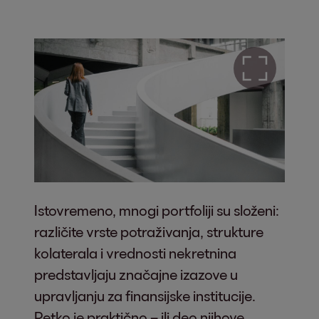
Istovremeno, mnogi portfoliji su složeni:
različite vrste potraživanja, strukture
kolaterala i vrednosti nekretnina
predstavljaju značajne izazove u
upravljanju za finansijske institucije.
Retko je praktično – ili deo njihove