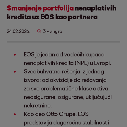
Smanjenje portfolija
nenaplativih
kredita uz EOS kao partnera
24.02.2026.
3 минута
EOS je jedan od vodećih kupaca
nenaplativih kredita (NPL) u Evropi.
Sveobuhvatna rešenja iz jednog
izvora: od akvizicije do rešavanja
za sve problematične klase aktiva:
neosigurane, osigurane, uključujući
nekretnine.
Kao deo Otto Grupe, EOS
predstavlja dugoročnu stabilnost i