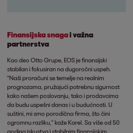
Finansijska snaga
i važna
partnerstva
Kao deo Otto Grupe, EOS je finansijski
stabilan i fokusiran na dugoročni uspeh.
"Naši proračuni se temelje na realnim
prognozama, pružajući potrebnu sigurnost
kako našem poslovanju, tako i prodavcima
da budu uspešni danas i u budućnosti. U
suštini, mi smo porodična firma, što čini
ogromnu razliku," kaže Karel. Sa više od 50
godina iskustva i stabilnim finansijskim