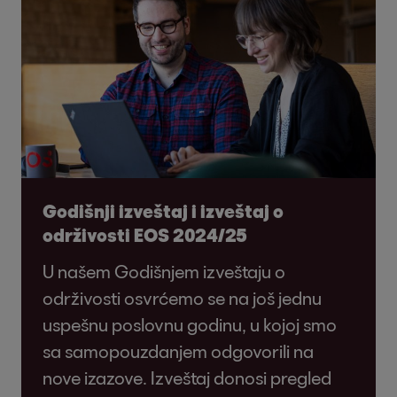
Godišnji izveštaj i izveštaj o
održivosti EOS 2024/25
U našem Godišnjem izveštaju o
održivosti osvrćemo se na još jednu
uspešnu poslovnu godinu, u kojoj smo
sa samopouzdanjem odgovorili na
nove izazove. Izveštaj donosi pregled