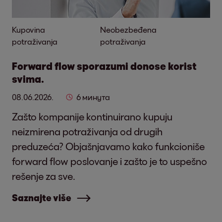
Kupovina
Neobezbeđena
potraživanja
potraživanja
Forward flow sporazumi donose korist
svima.
08.06.2026.
6 минута
Zašto kompanije kontinuirano kupuju
neizmirena potraživanja od drugih
preduzeća? Objašnjavamo kako funkcioniše
forward flow poslovanje i zašto je to uspešno
rešenje za sve.
Saznajte više