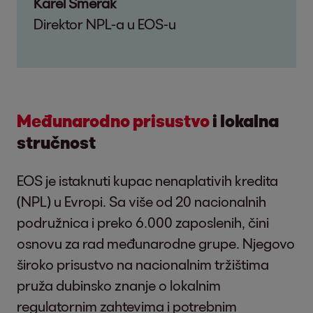
Karel Smerak
Direktor NPL-a u EOS-u
Međunarodno prisustvo
i lokalna
stručnost
EOS je istaknuti kupac nenaplativih kredita
(NPL) u Evropi. Sa više od 20 nacionalnih
podružnica i preko 6.000 zaposlenih, čini
osnovu za rad međunarodne grupe. Njegovo
široko prisustvo na nacionalnim tržištima
pruža dubinsko znanje o lokalnim
regulatornim zahtevima i potrebnim