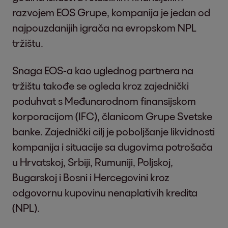
razvojem EOS Grupe, kompanija je jedan od
najpouzdanijih igrača na evropskom NPL
tržištu.
Snaga EOS-a kao uglednog partnera na
tržištu takođe se ogleda kroz zajednički
poduhvat s Međunarodnom finansijskom
korporacijom (IFC), članicom Grupe Svetske
banke. Zajednički cilj je poboljšanje likvidnosti
kompanija i situacije sa dugovima potrošača
u Hrvatskoj, Srbiji, Rumuniji, Poljskoj,
Bugarskoj i Bosni i Hercegovini kroz
odgovornu kupovinu nenaplativih kredita
(NPL).