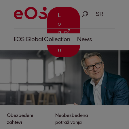
Pretraga
L
o
g
EOS Global Collection
News
i
n
Obezbeđeni
Neobezbeđena
zahtevi
potraživanja