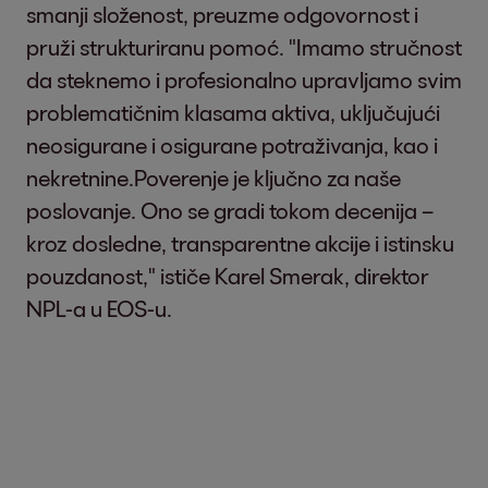
smanji složenost, preuzme odgovornost i
pruži strukturiranu pomoć. "Imamo stručnost
da steknemo i profesionalno upravljamo svim
problematičnim klasama aktiva, uključujući
neosigurane i osigurane potraživanja, kao i
nekretnine.Poverenje je ključno za naše
poslovanje. Ono se gradi tokom decenija –
kroz dosledne, transparentne akcije i istinsku
pouzdanost," ističe Karel Smerak, direktor
NPL-a u EOS-u.