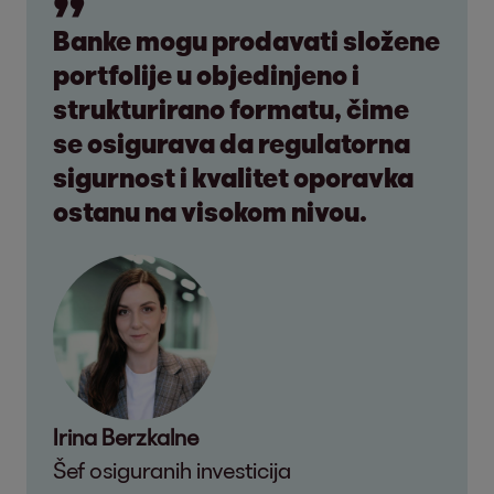
Banke mogu prodavati složene
portfolije u objedinjeno i
strukturirano formatu, čime
se osigurava da regulatorna
sigurnost i kvalitet oporavka
ostanu na visokom nivou.
Irina Berzkalne
Šef osiguranih investicija