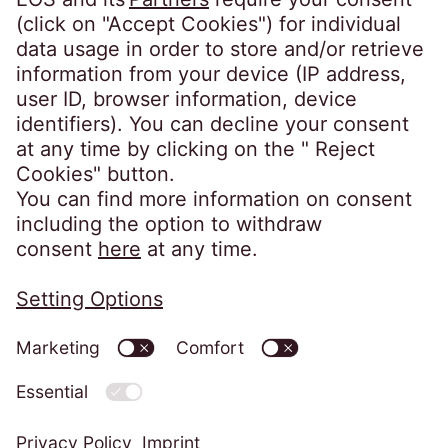
Germany
crossborder@eos-solutions.com