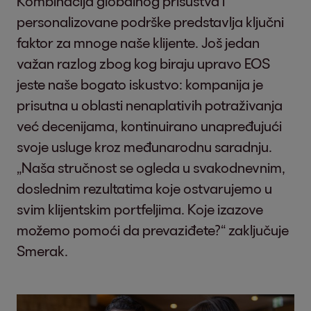
Kombinacija globalnog prisustva i
personalizovane podrške predstavlja ključni
faktor za mnoge naše klijente. Još jedan
važan razlog zbog kog biraju upravo EOS
jeste naše bogato iskustvo: kompanija je
prisutna u oblasti nenaplativih potraživanja
već decenijama, kontinuirano unapređujući
svoje usluge kroz međunarodnu saradnju.
„Naša stručnost se ogleda u svakodnevnim,
doslednim rezultatima koje ostvarujemo u
svim klijentskim portfeljima. Koje izazove
možemo pomoći da prevaziđete?“ zaključuje
Smerak.