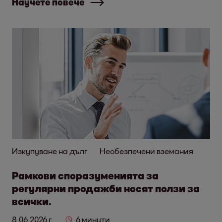
Научете повече
Изкупуване на дълг
Необезпечени вземания
Рамкови споразуменията за
регулярни продажби носят ползи за
всички.
8.06.2026 г.
6 минути