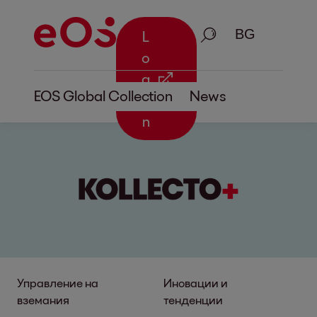
Търсене
L
o
g
EOS Global Collection
News
i
n
Управление на
Иновации и
вземания
тенденции