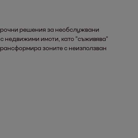
срочни решения за необслужвани
 с недвижими имоти, като "съживява"
трансформира зоните с неизползван