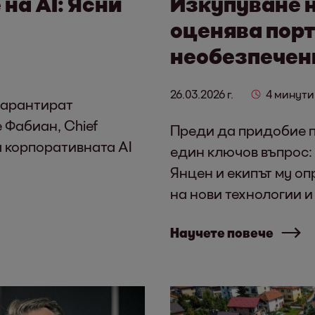
на AI: Ясни
Изкупуване н
оценява пор
необезпечен
26.03.2026 г.
4 минути
гарантират
 Фабиан, Chief
Преди да придобие п
за корпоративната AI
един ключов въпрос: 
Янцен и екипът му о
на нови технологии и
Научете повече