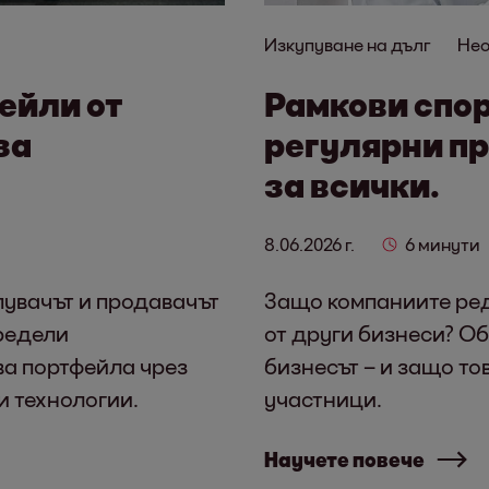
Изкупуване на дълг
Нео
ейли от
Рамкови спо
за
регулярни п
за всички.
8.06.2026 г.
6 минути
пувачът и продавачът
Защо компаниите ред
предели
от други бизнеси? Об
ва портфейла чрез
бизнесът – и защо то
и технологии.
участници.
Научете повече