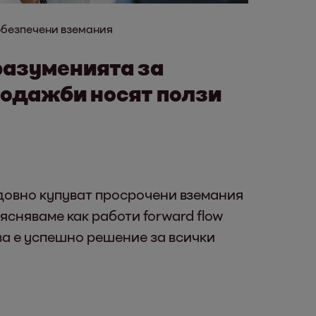
безпечени вземания
разуменията за
родажби носят ползи
овно купуват просрочени вземания
ясняваме как работи forward flow
ва е успешно решение за всички