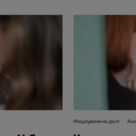
Изкупуване на дълг
Ана