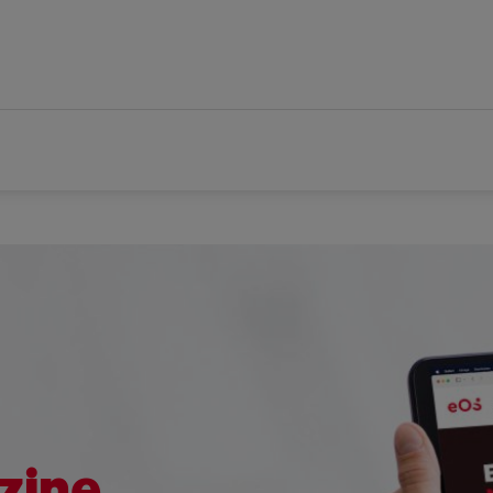
zine.