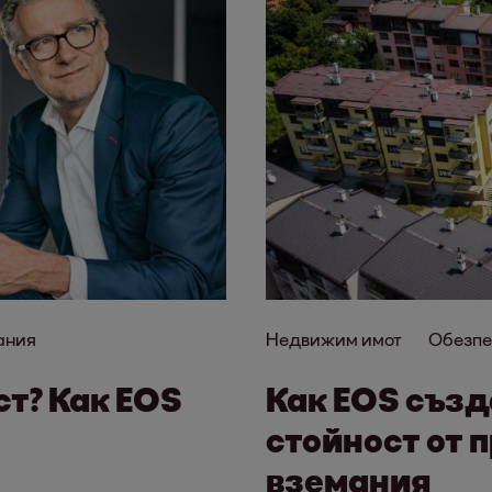
ания
Недвижим имот
Обезпе
т? Как EOS
Как EOS съз
стойност от 
вземания