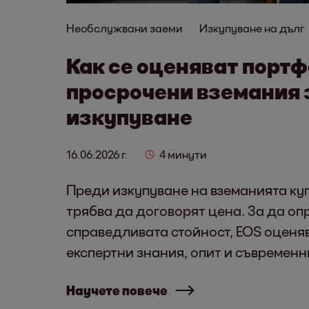
Необслужвани заеми
Изкупуване на дълг
Как се оценяват портф
просрочени вземания 
изкупуване
16.06.2026 г.
4 минути
Преди изкупуване на вземанията ку
трябва да договорят цена. За да о
справедливата стойност, EOS оценя
експертни знания, опит и съвременн
Научете повече