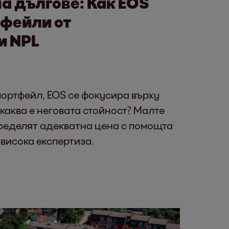
а дългове: Как EOS
тфейли от
и NPL
ортфейл, EOS се фокусира върху
каква е неговата стойност? Малте
пределят адекватна цена с помощта
 висока експертиза.