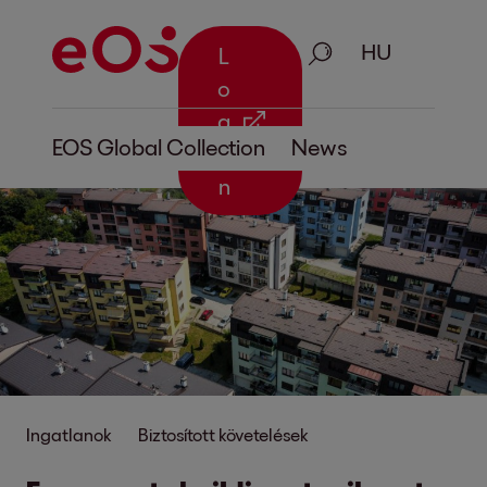
Keresés
L
o
g
EOS Global Collection
News
i
n
Ingatlanok
Biztosított követelések