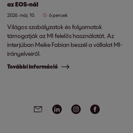
az EOS-nál
2026. máj. 10.
6 percek
Világos szabályzatok és folyamatok
támogatják az MI felelős használatát. Az
interjúban Meike Fabian beszél a vállalat MI-
irányelveiről.
További információ
Social media links - share article
Email
Linkedin
Instagram
Facebook