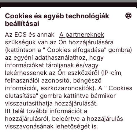
EOS Holding GmbH
Steindamm 71
20099 Hamburg
Germany
crossborder@eos-solutions.com