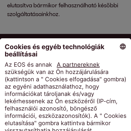
elutasítva bármikor felhasználható késõbbi
szolgáltatásainkhoz.
EOS Holding GmbH
Steindamm 71
20099 Hamburg
Germany
crossborder@eos-solutions.com