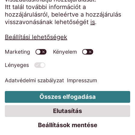
Impresszum
Adatvédelmi szabályzat
Code of Conduct
Visszaélés bejelentő rendszer
EOS Group
A cookie-k módosítása