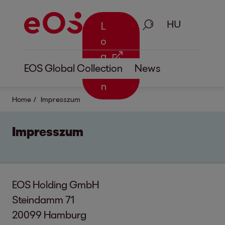
Keresés
L
o
g
EOS Global Collection
News
i
n
Home
Impresszum
Impresszum
EOS Holding GmbH
Steindamm 71
20099 Hamburg