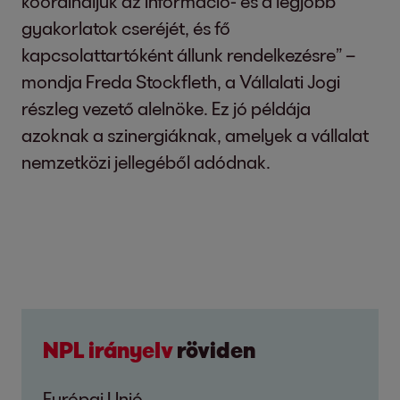
koordináljuk az információ- és a legjobb
gyakorlatok cseréjét, és fő
kapcsolattartóként állunk rendelkezésre” –
mondja Freda Stockfleth, a Vállalati Jogi
részleg vezető alelnöke. Ez jó példája
azoknak a szinergiáknak, amelyek a vállalat
nemzetközi jellegéből adódnak.
NPL irányelv
röviden
Európai Unió