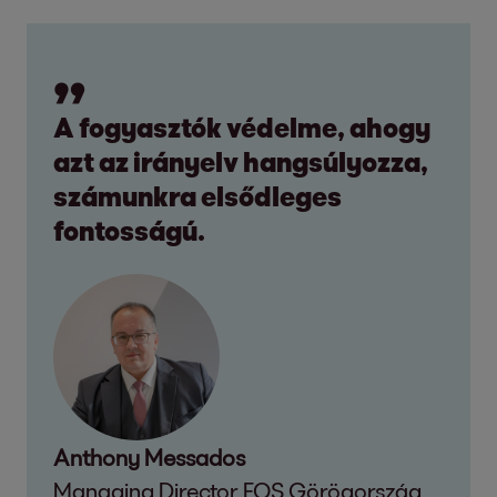
A fogyasztók védelme, ahogy
azt az irányelv hangsúlyozza,
számunkra elsődleges
fontosságú.
Anthony Messados
Managing Director EOS Görögország