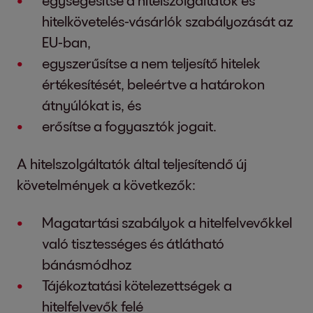
egységesítse a hitelszolgáltatók és
hitelkövetelés-vásárlók szabályozását az
EU-ban,
egyszerűsítse a nem teljesítő hitelek
értékesítését, beleértve a határokon
átnyúlókat is, és
erősítse a fogyasztók jogait.
A hitelszolgáltatók által teljesítendő új
követelmények a következők:
Magatartási szabályok a hitelfelvevőkkel
való tisztességes és átlátható
bánásmódhoz
Tájékoztatási kötelezettségek a
hitelfelvevők felé