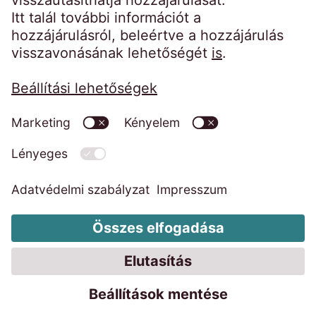
Impresszum
Adatvédelmi szabályzat
Code of Conduct
Visszaélés bejelentő rendszer
EOS Group
A cookie-k módosítása