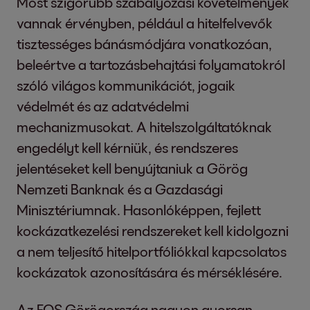
Most szigorúbb szabályozási követelmények
vannak érvényben, például a hitelfelvevők
tisztességes bánásmódjára vonatkozóan,
beleértve a tartozásbehajtási folyamatokról
szóló világos kommunikációt, jogaik
védelmét és az adatvédelmi
mechanizmusokat. A hitelszolgáltatóknak
engedélyt kell kérniük, és rendszeres
jelentéseket kell benyújtaniuk a Görög
Nemzeti Banknak és a Gazdasági
Minisztériumnak. Hasonlóképpen, fejlett
kockázatkezelési rendszereket kell kidolgozni
a nem teljesítő hitelportfóliókkal kapcsolatos
kockázatok azonosítására és mérséklésére.
Az EOS Görögország nagyon gyorsan