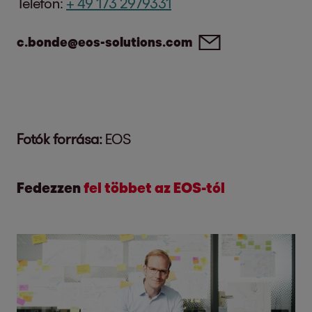
Telefon:
+ 49 173 2979331
c.bonde@eos-solutions.com
Fotók forrása:
EOS
Fedezzen
fel többet az EOS-tól