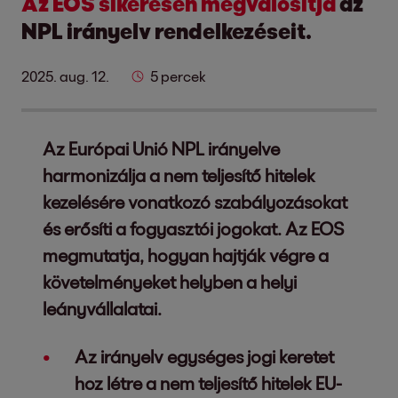
Az EOS sikeresen megvalósítja
az
NPL irányelv rendelkezéseit.
2025. aug. 12.
5 percek
Az Európai Unió NPL irányelve
harmonizálja a nem teljesítő hitelek
kezelésére vonatkozó szabályozásokat
és erősíti a fogyasztói jogokat. Az EOS
megmutatja, hogyan hajtják végre a
követelményeket helyben a helyi
leányvállalatai.
Az irányelv egységes jogi keretet
hoz létre a nem teljesítő hitelek EU-