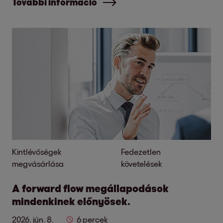
További információ
Kintlévőségek
Fedezetlen
megvásárlása
követelések
A forward flow megállapodások
mindenkinek előnyösek.
2026. jún. 8.
6 percek