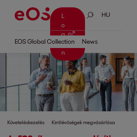
Keresés
L
o
g
EOS Global Collection
News
i
n
Követeléskezelés
Kintlévőségek megvásárlása