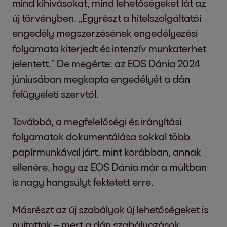
mind kihívásokat, mind lehetőségeket lát az
új törvényben. „Egyrészt a hitelszolgáltatói
engedély megszerzésének engedélyezési
folyamata kiterjedt és intenzív munkaterhet
jelentett.” De megérte: az EOS Dánia 2024
júniusában megkapta engedélyét a dán
felügyeleti szervtől.
Továbbá, a megfelelőségi és irányítási
folyamatok dokumentálása sokkal több
papírmunkával járt, mint korábban, annak
ellenére, hogy az EOS Dánia már a múltban
is nagy hangsúlyt fektetett erre.
Másrészt az új szabályok új lehetőségeket is
nyitottak – mert a dán szabályozások