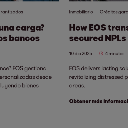
garantizados
Inmobiliario
Créditos gar
 una carga?
How EOS trans
los bancos
secured NPLs 
10 dic 2025
4 minutos
ance? EOS gestiona
EOS delivers lasting sol
personalizadas desde
revitalizing distressed
cluyendo bienes
areas.
Obtener más informac