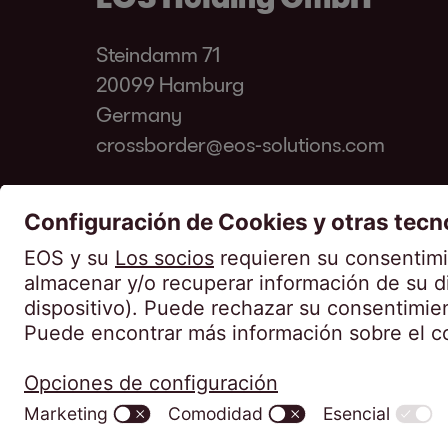
Steindamm 71
20099 Hamburg
Germany
crossborder@eos-solutions.com