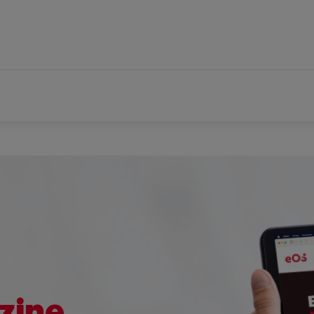
zine.