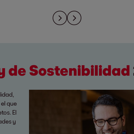
y de Sostenibilidad
lidad,
 el que
tos. El
dades y