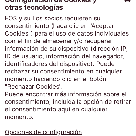
EOS Holding GmbH
Steindamm 71
20099 Hamburg
Germany
crossborder@eos-solutions.com