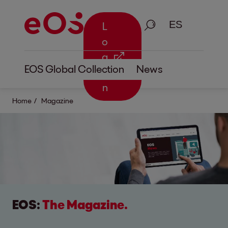
Busque en
L
o
g
EOS Global Collection
News
i
n
Home
Magazine
EOS:
The Magazine.