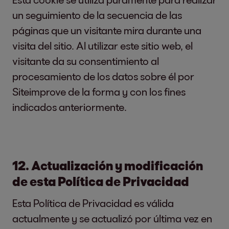
de datos es el Art. 6, párrafo 1, oración 1,
un seguimiento de la secuencia de las
letra a del RGPD (consentimiento).
páginas que un visitante mira durante una
visita del sitio. Al utilizar este sitio web, el
La mayoría de los navegadores aceptan
visitante da su consentimiento al
cookies automáticamente. Sin embargo,
procesamiento de los datos sobre él por
puede configurar su navegador para que no
Siteimprove de la forma y con los fines
se almacenen cookies en su computadora o
indicados anteriormente.
para que siempre aparezca una notificación
antes de que se cree una nueva cookie. Sin
embargo, deshabilitar completamente las
12. Actualización y modificación
cookies puede resultar en que no pueda
de esta Política de Privacidad
utilizar todas las funciones de nuestro sitio
web.
Esta Política de Privacidad es válida
actualmente y se actualizó por última vez en
Gestión de cookies: