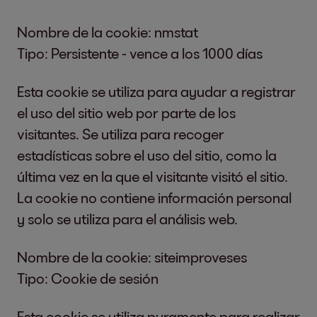
nuestros servicios, se reconoce
y
automáticamente que ha estado en nuestro
de acuerdo con el Art. 77 del GDPR, a
Nombre de la cookie: nmstat
sitio web y qué entradas y configuraciones
presentar una queja ante una autoridad
Tipo: Persistente - vence a los 1000 días
ha realizado, para que no tenga que
supervisora. Normalmente puede
ingresarlas nuevamente. Por ejemplo, no
Esta cookie se utiliza para ayudar a registrar
ponerse en contacto con la autoridad
tiene que ingresar sus datos de usuario cada
el uso del sitio web por parte de los
supervisora en su lugar de residencia
vez, sino que puede confiar en los datos ya
visitantes. Se utiliza para recoger
habitual o lugar de trabajo o en nuestra
ingresados al volver a visitar el sitio web. La
estadísticas sobre el uso del sitio, como la
sede central.
base legal para este procesamiento de datos
última vez en la que el visitante visitó el sitio.
es el Art. 6, párrafo 1, oración 1, letra a del
La cookie no contiene información personal
RGPD (consentimiento).
y solo se utiliza para el análisis web.
Las
cookies de marketing
se utilizan para
Nombre de la cookie: siteimproveses
ofrecerle contenido relevante y basado en
Tipo: Cookie de sesión
intereses durante su visita a nuestro sitio
web. La base legal para este procesamiento
Esta cookie se utiliza puramente para realizar