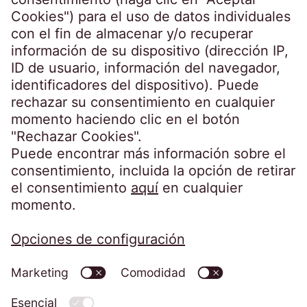
Microsoft Edge
Steindamm 71
Firefox
20099 Hamburg
Chrome
Germany
Safari
crossborder@eos-solutions.com
Opera
Sin embargo, deshabilitar completamente
las cookies puede resultar en que no pueda
utilizar todas las funciones de nuestro sitio
web.
Utilizamos las siguientes cookies:
Haga clic aquí para obtener más
información sobre las cookies individuales.