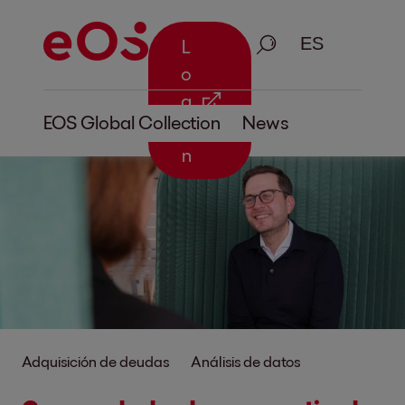
Busque en
L
o
g
EOS Global Collection
News
i
n
Adquisición de deudas
Análisis de datos