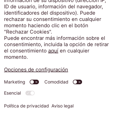
Germany
crossborder@eos-solutions.com