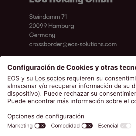
Steindamm 71
20099 Hamburg
Germany
crossborder@eos-solutions.com