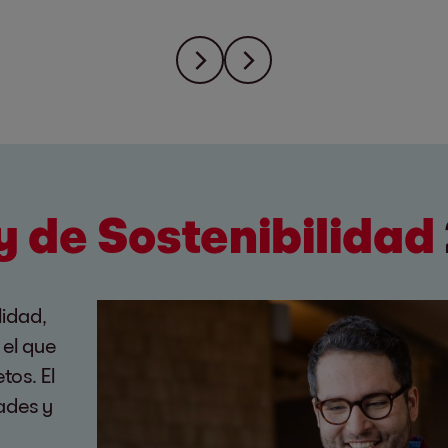
y de Sostenibilidad
lidad,
 el que
tos. El
dades y