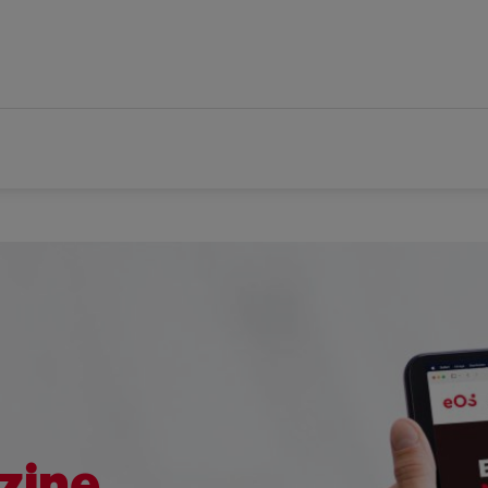
zine.