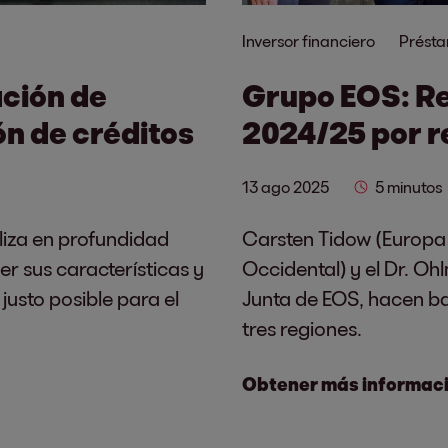
Inversor financiero
Prést
ción de
Grupo EOS: Re
ón de créditos
2024/25 por r
13 ago 2025
5 minutos
liza en profundidad
Carsten Tidow (Europa 
r sus características y
Occidental) y el Dr. O
usto posible para el
Junta de EOS, hacen bal
tres regiones.
Obtener más informac