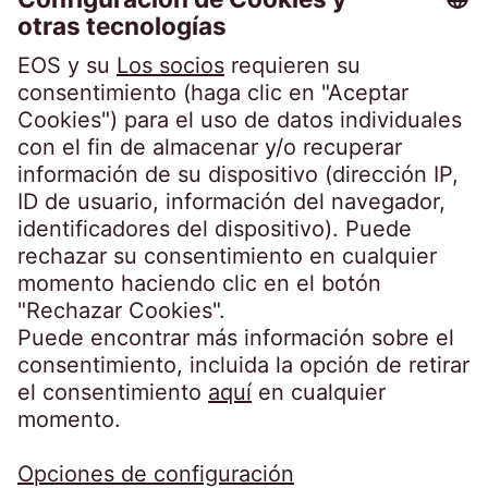
EOS Holding GmbH
Steindamm 71
20099 Hamburg
Germany
crossborder@eos-solutions.com