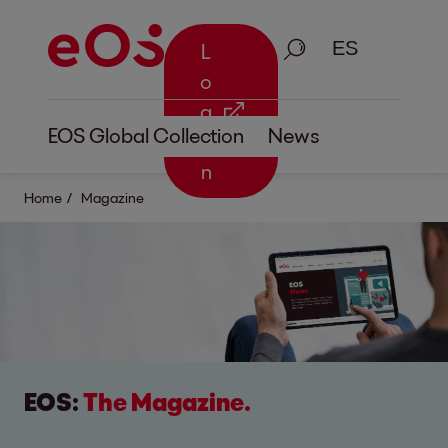
Busque en
L
o
g
EOS Global Collection
News
i
n
Home
Magazine
EOS:
The Magazine.