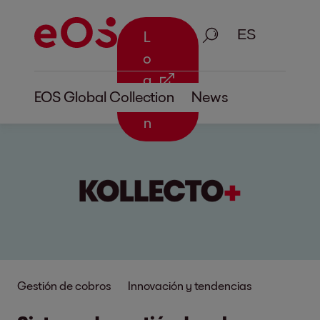
Busque en
L
o
g
EOS Global Collection
News
i
n
Gestión de cobros
Innovación y tendencias