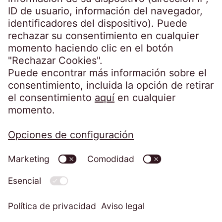
Germany
crossborder@eos-solutions.com