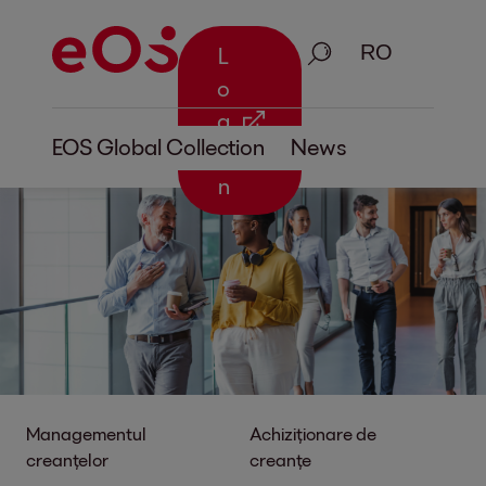
Căutare
L
o
g
EOS Global Collection
News
i
n
Managementul
Achiziționare de
creanțelor
creanțe