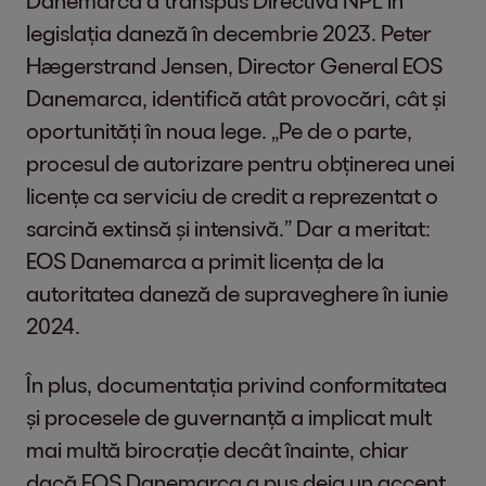
Danemarca a transpus Directiva NPL în
legislația daneză în decembrie 2023. Peter
Hægerstrand Jensen, Director General EOS
Danemarca, identifică atât provocări, cât și
oportunități în noua lege. „Pe de o parte,
procesul de autorizare pentru obținerea unei
licențe ca serviciu de credit a reprezentat o
sarcină extinsă și intensivă.” Dar a meritat:
EOS Danemarca a primit licența de la
autoritatea daneză de supraveghere în iunie
2024.
În plus, documentația privind conformitatea
și procesele de guvernanță a implicat mult
mai multă birocrație decât înainte, chiar
dacă EOS Danemarca a pus deja un accent