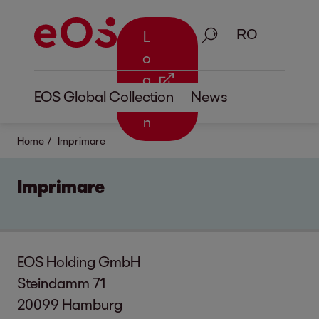
Căutare
L
o
g
EOS Global Collection
News
i
n
Home
Imprimare
Imprimare
EOS Holding GmbH
Steindamm 71
20099 Hamburg