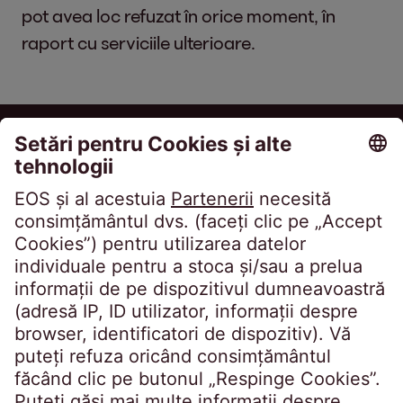
pot avea loc refuzat în orice moment, în
raport cu serviciile ulterioare.
EOS Holding GmbH
Steindamm 71
20099 Hamburg
Germany
crossborder@eos-solutions.com