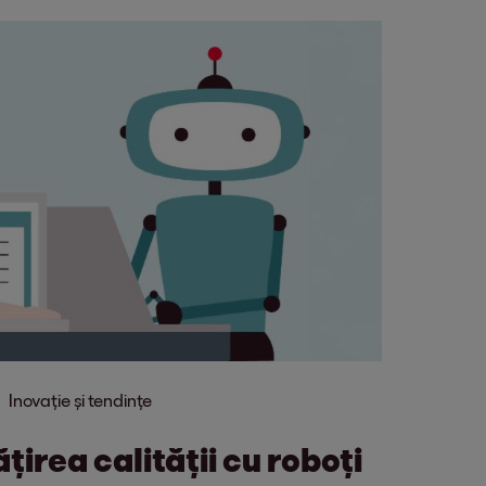
Inovație și tendințe
irea calității cu roboți