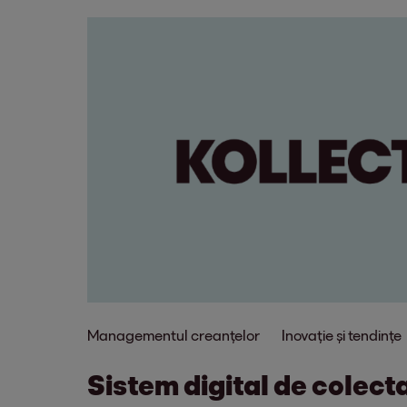
Managementul creanțelor
Inovație și tendințe
Sistem digital de colect