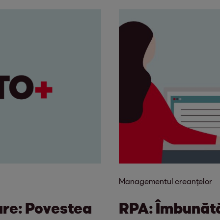
Managementul creanțelor
are: Povestea
RPA: Îmbunătăț