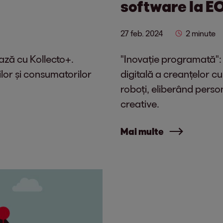
software la E
27 feb. 2024
2 minute
ază cu Kollecto+.
"Inovație programată":
ilor și consumatorilor
digitală a creanțelor cu
roboți, eliberând perso
creative.
Mai multe