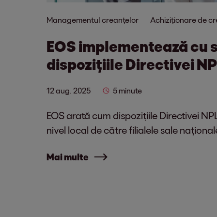
Managementul creanțelor
Achiziționare de c
EOS implementează cu 
dispozițiile Directivei N
12 aug. 2025
5 minute
EOS arată cum dispozițiile Directivei NP
nivel local de către filialele sale național
Mai multe