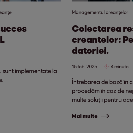
reanțe
Managementul creanțelor
succes
Colectarea re
PL
creantelor: P
datoriei.
15 feb. 2025
4 minute
L sunt implementate la
e.
Întrebarea de bază în 
procedăm în caz de nep
multe soluții pentru a
Mai multe