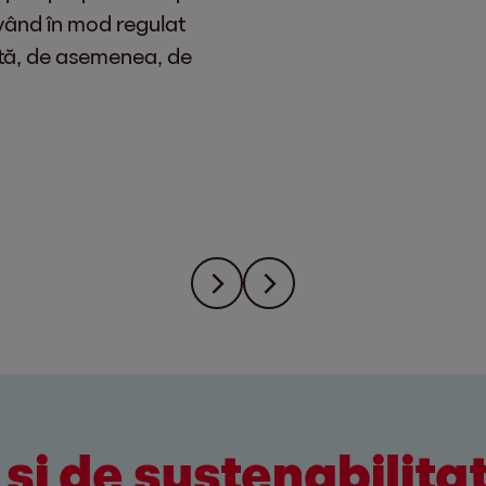
 vând în mod regulat
ită, de asemenea, de
și de sustenabilita