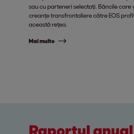
sau cu parteneri selectați. Băncile care
creanțe transfrontaliere către EOS prof
această rețea.
Mai multe
Raportul anual 