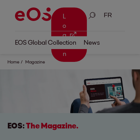
Recherche
L
o
g
EOS Global Collection
News
i
n
Home
Magazine
EOS:
The Magazine.