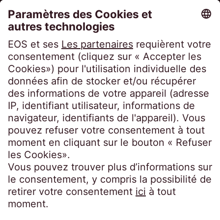
EOS Holding GmbH
Steindamm 71
20099 Hamburg
Germany
crossborder@eos-solutions.com