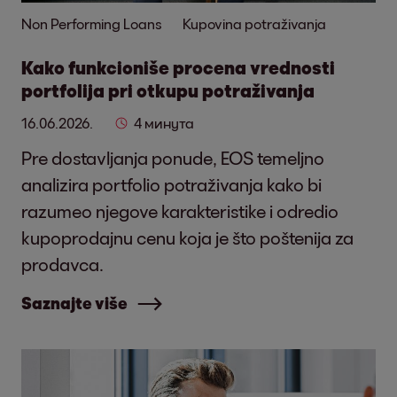
Non Performing Loans
Kupovina potraživanja
Kako funkcioniše procena vrednosti
portfolija pri otkupu potraživanja
16.06.2026.
4 минута
Pre dostavljanja ponude, EOS temeljno
analizira portfolio potraživanja kako bi
razumeo njegove karakteristike i odredio
kupoprodajnu cenu koja je što poštenija za
prodavca.
Saznajte više