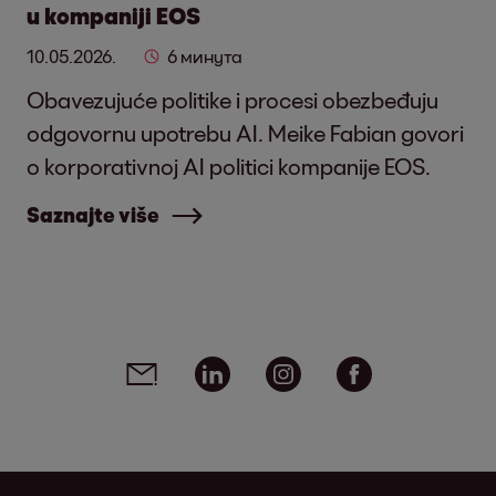
u kompaniji EOS
10.05.2026.
6 минута
Obavezujuće politike i procesi obezbeđuju
odgovornu upotrebu AI. Meike Fabian govori
o korporativnoj AI politici kompanije EOS.
Saznajte više
Social media links - share article
Email
Linkedin
Instagram
Facebook