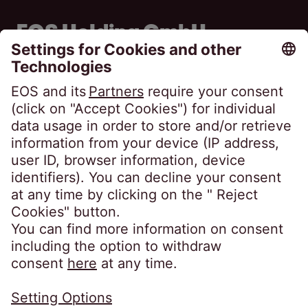
EOS Holding GmbH
Steindamm 71
20099 Hamburg
Germany
crossborder@eos-solutions.com