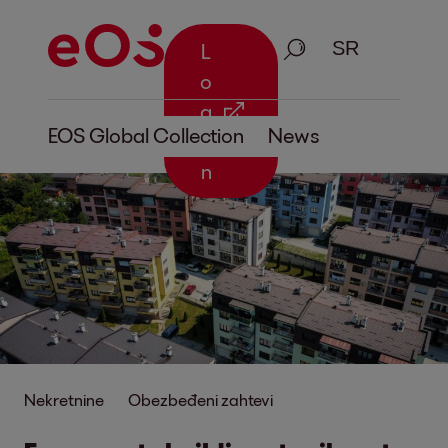
Pretraga
L
o
g
EOS Global Collection
News
i
n
Nekretnine
Obezbeđeni zahtevi