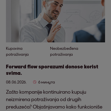
Kupovina
Neobezbeđena
potraživanja
potraživanja
Forward flow sporazumi donose korist
svima.
08.06.2026.
6 минута
Zašto kompanije kontinuirano kupuju
neizmirena potraživanja od drugih
preduzeća? Objašnjavamo kako funkcioniše