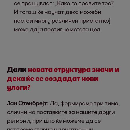
се прашуваат: „Како го правите тоа?
И тогаш ќе научат дека можеби
постои многу различен пристап кој
може да ја постигне истата цел.
Дали
новата структура значи и
дека ќе се создадат нови
улоги?
Јан Отенбрејт:
Да, формираме три тима,
слични на поставките за нашите други
региони, при што ќе можеме да се
потпреме главно на внатрешни