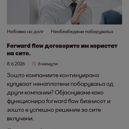
Набавка на долг
Необезбедени побарувања
Forward flow договорите им користат
на сите.
8.6.2026
6 минути
Зошто компаниите континуирано
купуваат ненаплатени побарувања од
други компании? Објаснуваме како
функционира forward flow бизнисот и
зошто е успешно решение за сите
вклучени.