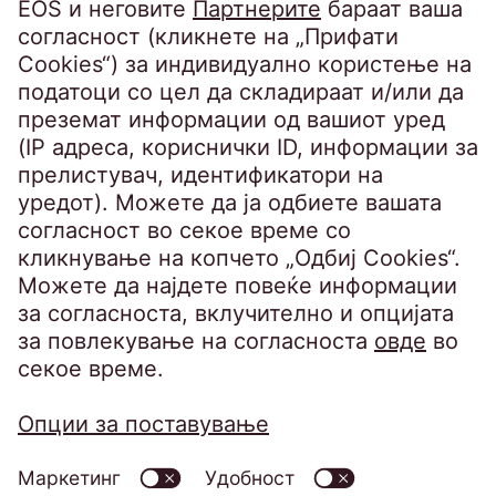
Steindamm 71
20099 Hamburg
Germany
crossborder@eos-solutions.com