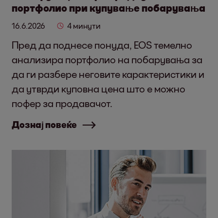
портфолио при купување побарувања
16.6.2026
4 минути
Пред да поднесе понуда, EOS темелно
анализира портфолио на побарувања за
да ги разбере неговите карактеристики и
да утврди куповна цена што е можно
пофер за продавачот.
Дознај повеќе