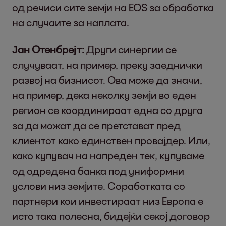
од речиси сите земји на EOS за обработка
на случаите за наплата.
Јан Отенбрејт:
Други синергии се
случуваат, на пример, преку заеднички
развој на бизнисот. Ова може да значи,
на пример, дека неколку земји во еден
регион се координираат една со друга
за да можат да се претстават пред
клиентот како единствен провајдер. Или,
како купувач на напреден тек, купуваме
од одредена банка под униформни
услови низ земјите. Соработката со
партнери кои инвестираат низ Европа е
исто така полесна, бидејќи секој договор