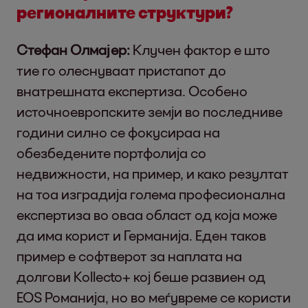
регионалните структури?
Стефан Олмајер:
Клучен фактор е што
тие го олеснуваат пристапот до
внатрешната експертиза. Особено
источноевропските земји во последниве
години силно се фокусираа на
обезбедените портфолија со
недвижности, на пример, и како резултат
на тоа изградија голема професионална
експертиза во оваа област од која може
да има корист и Германија. Еден таков
пример е софтверот за наплата на
долгови Kollecto+ кој беше развиен од
EOS Романија, но во меѓувреме се користи