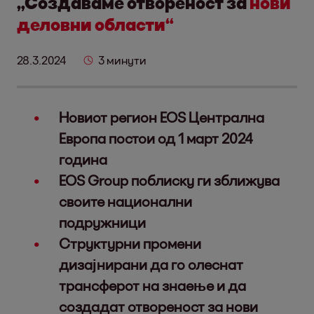
„Создаваме отвореност за
нови
деловни области“
28.3.2024
3 минути
Новиот регион EOS Централна
Европа постои од 1 март 2024
година
EOS Group поблиску ги зближува
своите национални
подружници
Структурни промени
дизајнирани да го олеснат
трансферот на знаење и да
создадат отвореност за нови