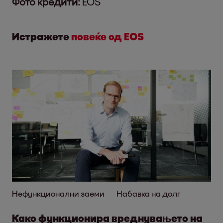
Фото кредити:
EOS
Истражете
повеќе од EOS
Нефункционални заеми
Набавка на долг
Како функционира вреднувањето на