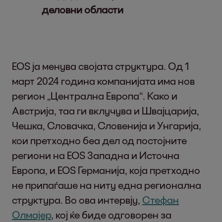
деловни области
EOS ја менува својата структура. Од 1
март 2024 година компанијата има нов
регион „Централна Европа“. Како и
Австрија, таа ги вклучува и Швајцарија,
Чешка, Словачка, Словенија и Унгарија,
кои претходно беа дел од постојните
региони на EOS Западна и Источна
Европа, и EOS Германија, која претходно
не припаѓаше на ниту една регионална
структура. Во ова интервју,
Стефан
Олмајер
, кој ќе биде одговорен за