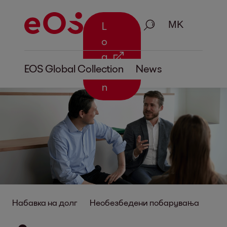
Пребарување
L
o
g
EOS Global Collection
News
i
n
Набавка на долг
Необезбедени побарувања