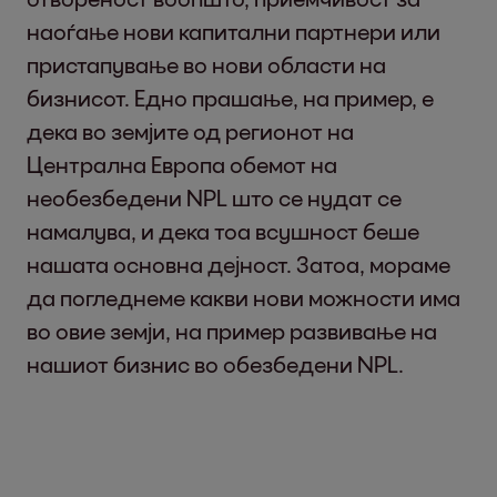
наоѓање нови капитални партнери или
пристапување во нови области на
бизнисот. Едно прашање, на пример, е
дека во земјите од регионот на
Централна Европа обемот на
необезбедени NPL што се нудат се
намалува, и дека тоа всушност беше
нашата основна дејност. Затоа, мораме
да погледнеме какви нови можности има
во овие земји, на пример развивање на
нашиот бизнис во обезбедени NPL.