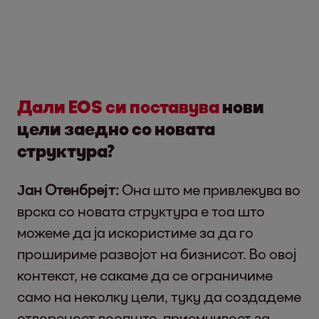
Дали EOS си поставува
нови
цели заедно со новата
структура?
Јан Отенбрејт:
Она што ме привлекува во
врска со новата структура е тоа што
можеме да ја искористиме за да го
прошириме развојот на бизнисот. Во овој
контекст, не сакаме да се ограничиме
само на неколку цели, туку да создадеме
отвореност воопшто, приемчивост за