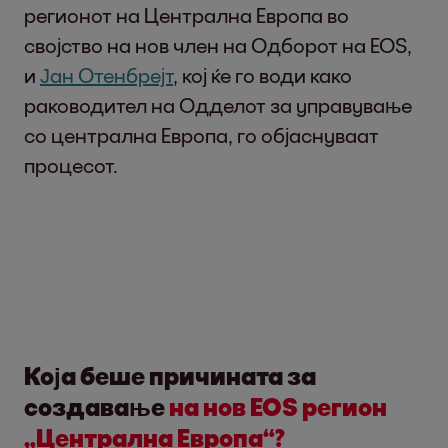
регионот на Централна Европа во
својство на нов член на Одборот на EOS,
и
Јан Отенбрејт
, кој ќе го води како
раководител на Одделот за управување
со централна Европа, го објаснуваат
процесот.
Која беше причината за
создавање
на нов EOS регион
„Централна Европа“?