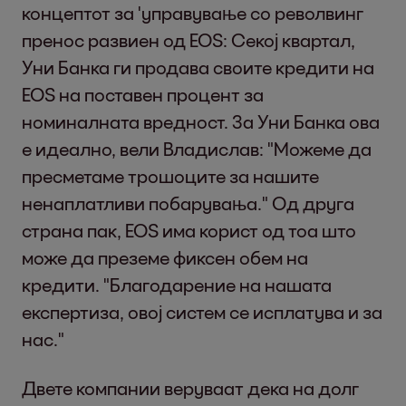
концептот за 'управување со револвинг
пренос развиен од EOS: Секој квартал,
Уни Банка ги продава своите кредити на
EOS на поставен процент за
номиналната вредност. За Уни Банка ова
е идеално, вели Владислав: "Можеме да
пресметаме трошоците за нашите
ненаплатливи побарувања." Од друга
страна пак, EOS има корист од тоа што
може да преземе фиксен обем на
кредити. "Благодарение на нашата
експертиза, овој систем се исплатува и за
нас."
Двете компании веруваат дека на долг