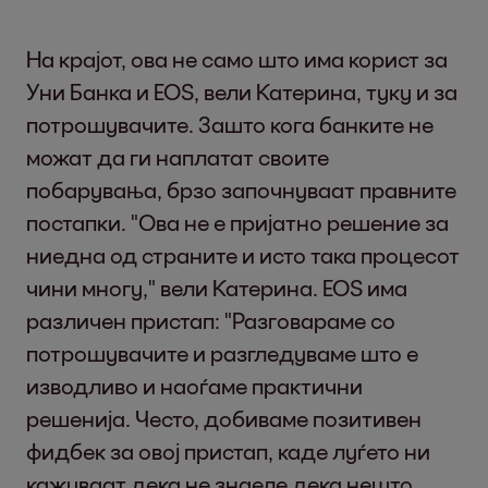
На крајот, ова не само што има корист за
Уни Банка и EOS, вели Катерина, туку и за
потрошувачите. Зашто кога банките не
можат да ги наплатат своите
побарувања, брзо започнуваат правните
постапки. "Ова не е пријатно решение за
ниедна од страните и исто така процесот
чини многу," вели Катерина. EOS има
различен пристап: "Разговараме со
потрошувачите и разгледуваме што е
изводливо и наоѓаме практични
решенија. Често, добиваме позитивен
фидбек за овој пристап, каде луѓето ни
кажуваат дека не знаеле дека нешто