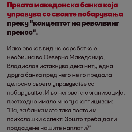
Првата македонска банка која
управува со своите побарувања
преку "концептот на револвинг
пренос".
Иако оваков вид на соработка е
необична во Северна Македонија,
Владислав истакнува дека ниту една
друга банка пред него не го предала
целосно своето управување со
побарувања. И во неговата организација,
претходно имало многу скептицизам:
"Па, за банка исто така постои и
психолошки аспект: Зошто треба да ги
продадеме нашите наплати?"