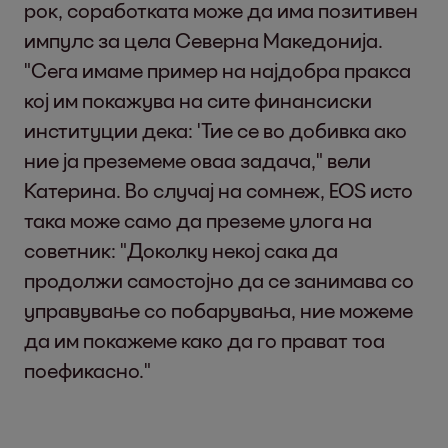
рок, соработката може да има позитивен
импулс за цела Северна Македонија.
"Сега имаме пример на најдобра пракса
кој им покажува на сите финансиски
институции дека: 'Тие се во добивка ако
ние ја преземеме оваа задача," вели
Катерина. Во случај на сомнеж, EOS исто
така може само да преземе улога на
советник: "Доколку некој сака да
продолжи самостојно да се занимава со
управување со побарувања, ние можеме
да им покажеме како да го прават тоа
поефикасно."