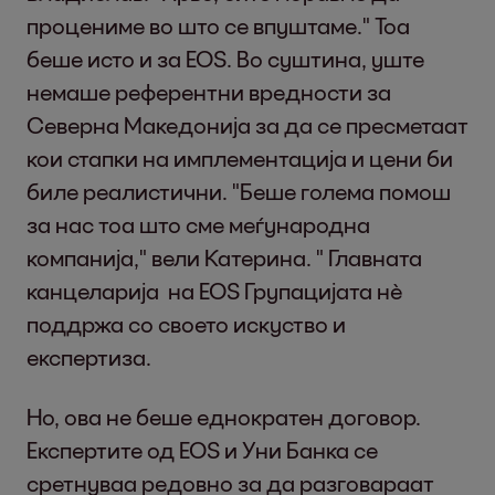
процениме во што се впуштаме." Тоа
беше исто и за EOS. Во суштина, уште
немаше референтни вредности за
Северна Македонија за да се пресметаат
кои стапки на имплементација и цени би
биле реалистични. "Беше голема помош
за нас тоа што сме меѓународна
компанија," вели Катерина. " Главната
канцеларија на EOS Групацијата нѐ
поддржа со своето искуство и
експертиза.
Но, ова не беше еднократен договор.
Експертите од EOS и Уни Банка се
сретнуваа редовно за да разговараат