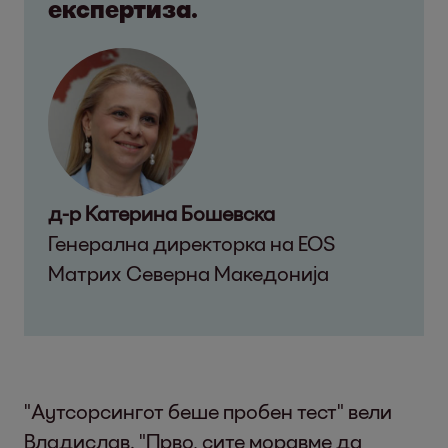
експертиза.
д-р Катерина Бошевска
Генерална директорка на EOS
Матрих Северна Македонија
"Аутсорсингот беше пробен тест" вели
Владислав. "Прво, сите моравме да