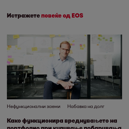
Истражете
повеќе од EOS
Нефункционални заеми
Набавка на долг
Како функционира вреднувањето на
портфолио при купување побарувања