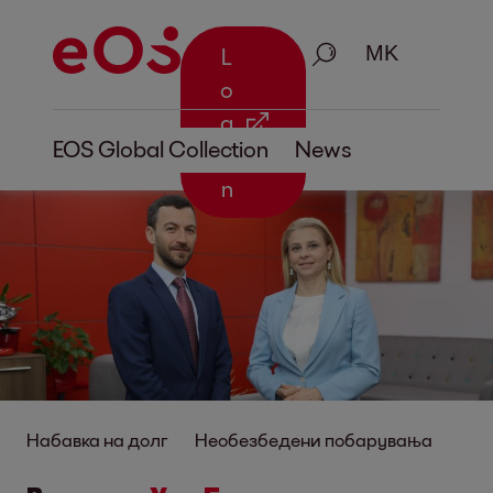
Пребарување
L
o
g
EOS Global Collection
News
i
n
Набавка на долг
Необезбедени побарувања