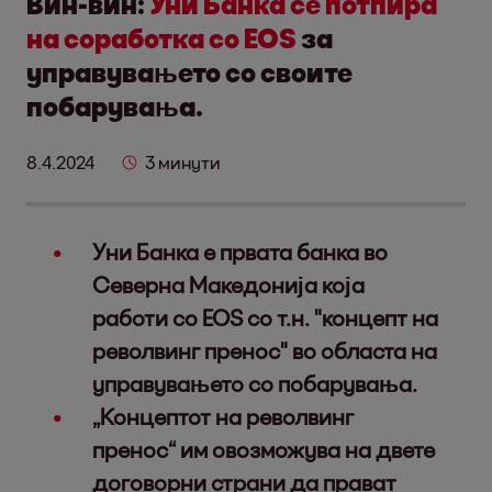
Вин-вин:
Уни Банка се потпира
на соработка со EOS
за
управувањето со своите
побарувања.
8.4.2024
3 минути
Уни Банка е првата банка во
Северна Македонија која
работи со EOS со т.н. "концепт на
револвинг пренос" во областа на
управувањето со побарувања.
„Концептот на револвинг
пренос“ им овозможува на двете
договорни страни да прават