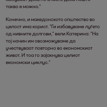
такво е можно."
Конечно, и македонското општество во
целост има корист. "Ги избавуваме луѓето
од нивните долгови," вели Катерина: "На
тој начин им овозможуваме да
учествуваат повторно во економскиот
живот. И тоа го зајакнува целиот
економски циклус."