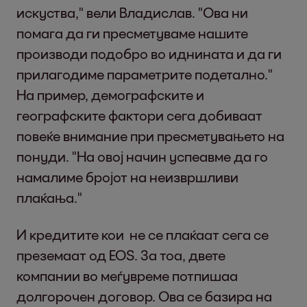
искуства," вели Владислав. "Ова ни
помага да ги пресметуваме нашите
производи подобро во иднината и да ги
прилагодиме параметрите подетално."
На пример, демографските и
географските фактори сега добиваат
повеќе внимание при пресметувањето на
понуди. "На овој начин успеавме да го
намалиме бројот на неизвршливи
плаќања."
И кредитите кои не се плаќаат сега се
преземаат од EOS. За тоа, двете
компании во меѓувреме потпишаа
долгорочен договор. Ова се базира на