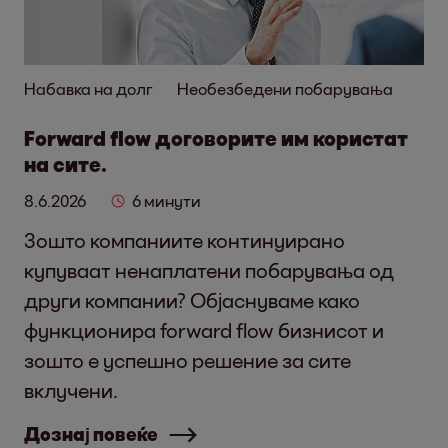
Набавка на долг
Необезбедени побарувања
Forward flow договорите им користат
на сите.
8.6.2026
6 минути
Зошто компаниите континуирано
купуваат ненаплатени побарувања од
други компании? Објаснуваме како
функционира forward flow бизнисот и
зошто е успешно решение за сите
вклучени.
Дознај повеќе