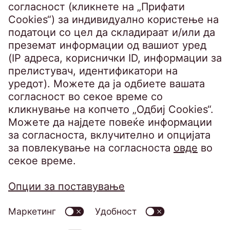
Steindamm 71
20099 Hamburg
Germany
crossborder@eos-solutions.com