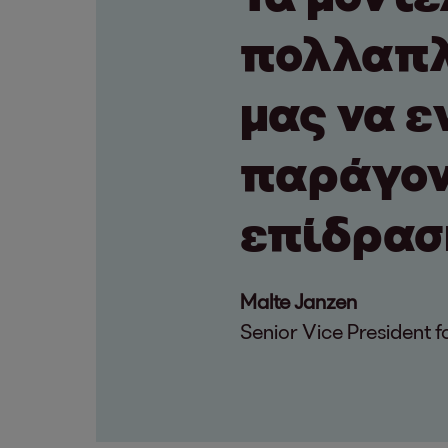
πολλαπλ
μας να ε
παράγον
επίδρασ
Malte Janzen
Senior Vice President 