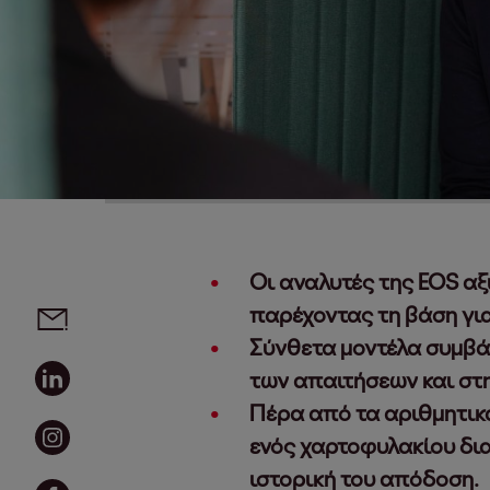
Οι αναλυτές της EOS α
Social media links - share article
Email
παρέχοντας τη βάση γι
Σύνθετα μοντέλα συμβά
Linkedin
των απαιτήσεων και στ
Πέρα από τα αριθμητικά
Instagram
ενός χαρτοφυλακίου δια
ιστορική του απόδοση.
Facebook