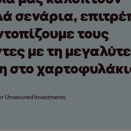
ά σενάρια, επιτρέ
ντοπίζουμε τους
τες με τη μεγαλύτ
η στο χαρτοφυλάκι
for Unsecured Investments