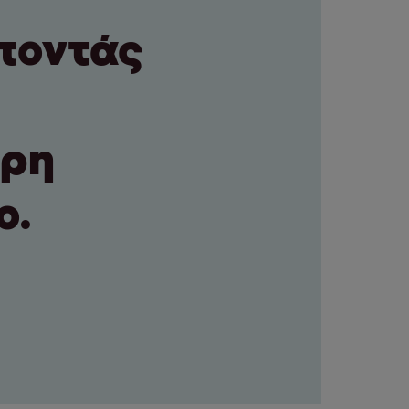
ποντάς
ερη
ο.