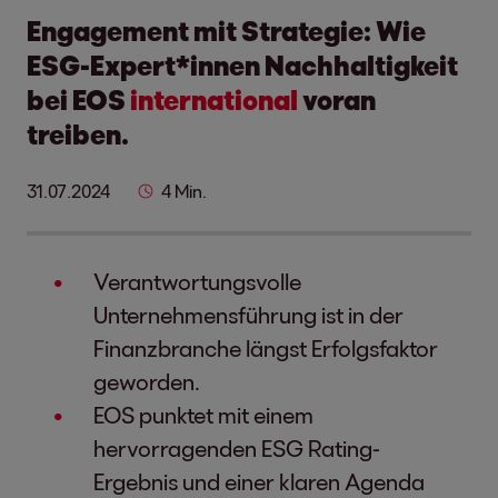
Engagement mit Strategie: Wie
ESG-Expert*
innen
Nachhaltig
keit
bei EOS
inter
natio
nal
voran
treiben.
31.07.2024
4 Min.
Verantwortungsvolle
Unternehmensführung ist in der
Finanzbranche längst Erfolgsfaktor
geworden.
EOS punktet mit einem
hervorragenden ESG Rating-
Ergebnis und einer klaren Agenda