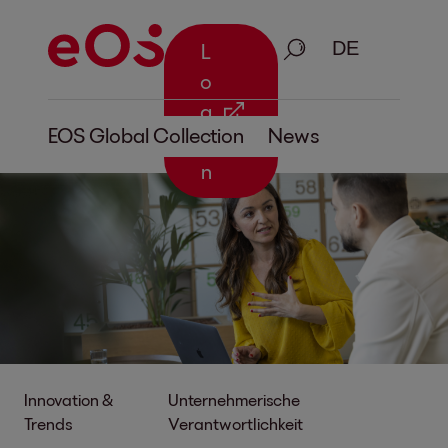
Suche
L
o
g
EOS Global Collection
News
i
n
Innovation &
Unternehmerische
Trends
Verantwortlichkeit