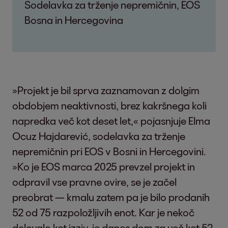
Sodelavka za trženje nepremičnin, EOS
Bosna in Hercegovina
»Projekt je bil sprva zaznamovan z dolgim
obdobjem neaktivnosti, brez kakršnega koli
napredka več kot deset let,« pojasnjuje Elma
Ocuz Hajdarević, sodelavka za trženje
nepremičnin pri EOS v Bosni in Hercegovini.
»Ko je EOS marca 2025 prevzel projekt in
odpravil vse pravne ovire, se je začel
preobrat — kmalu zatem pa je bilo prodanih
52 od 75 razpoložljivih enot. Kar je nekoč
delovalo kot izziv, je danes dom za več kot 52