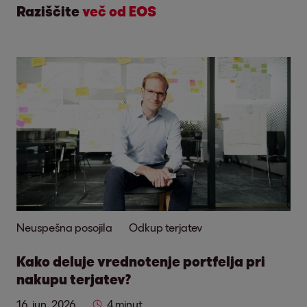
Raziščite
več od EOS
Neuspešna posojila
Odkup terjatev
Kako deluje vrednotenje portfelja pri
nakupu terjatev?
16. jun. 2026
4 minut