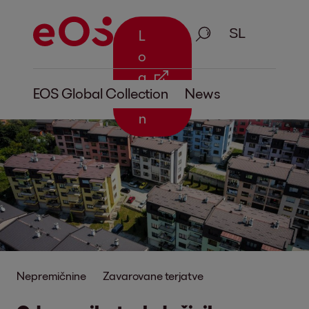
Iskanje
L
o
g
EOS Global Collection
News
i
n
Nepremičnine
Zavarovane terjatve