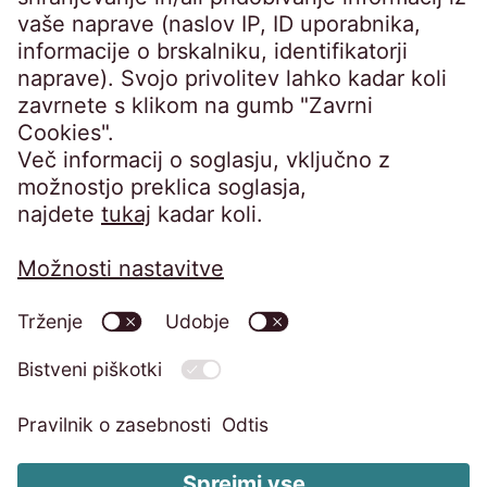
Germany
crossborder@eos-solutions.com