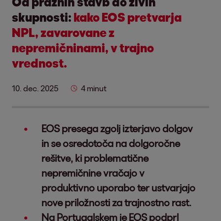
Od praznih stavb do živih
skupnosti:
kako EOS pretvarja
NPL, zavarovane z
nepremičninami, v trajno
vrednost.
10. dec. 2025
4 minut
EOS presega zgolj izterjavo dolgov
in se osredotoča na dolgoročne
rešitve, ki problematične
nepremičnine vračajo v
produktivno uporabo ter ustvarjajo
nove priložnosti za trajnostno rast.
Na Portugalskem je EOS podprl