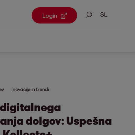
Iskanje
Login
ev
Inovacije in trendi
 digitalnega
vanja dolgov: Uspešna
 Kollecto+