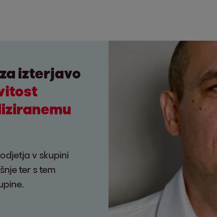
a izterjavo
vitost
diziranemu
odjetja v skupini
šnje ter s tem
upine.