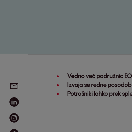
Vedno več podružnic EOS u
Social media links - share article
Email
Izvaja se redne posodobi
Potrošniki lahko prek sp
Linkedin
Instagram
Facebook