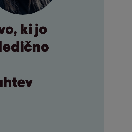
o, ki jo
ledično
ahtev