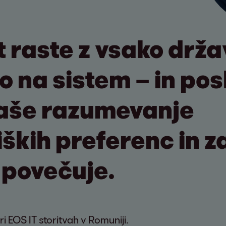
raste z vsako držav
 na sistem – in pos
naše razumevanje
ških preferenc in z
povečuje.
i EOS IT storitvah v Romuniji.