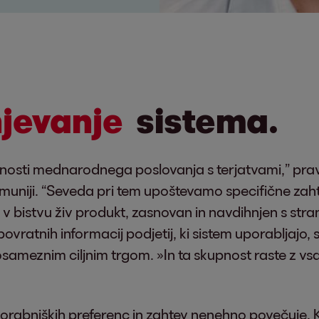
njevanje
sistema.
nalnosti mednarodnega poslovanja s terjatvami,” pra
muniji. “Seveda pri tem upoštevamo specifične zahte
je v bistvu živ produkt, zasnovan in navdihnjen s stran
povratnih informacij podjetij, ki sistem uporabljajo
posameznim ciljnim trgom. »In ta skupnost raste z v
rabniških preferenc in zahtev nenehno povečuje. Kol