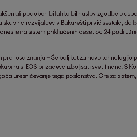
en ali podoben bi lahko bil naslov zgodbe o uspehu
skupina razvijalcev v Bukarešti prvič sestala, da bi 
 Danes je na sistem priključenih deset od 24 podružni
in prenosa znanja – Še bolj kot za novo tehnologijo 
upina si EOS prizadeva izboljšati svet financ. S Ko
ča uresničevanje tega poslanstva. Gre za sistem, n