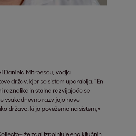
vi Daniela Mitroescu, vodja
ve držav, kjer se sistem uporablja.” En
i raznolike in stalno razvijajoče se
, se vsakodnevno razvijajo nove
sako državo, ki jo povežemo na sistem,«
lecto+ že zdaj izpolnjuje eno ključnih