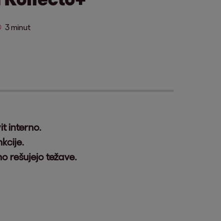
3 minut
t interno.
kcije.
o rešujejo težave.