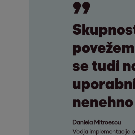
Skupnost 
povežemo
se tudi 
uporabni
nenehno 
Daniela Mitroescu
Vodja implementacije pr