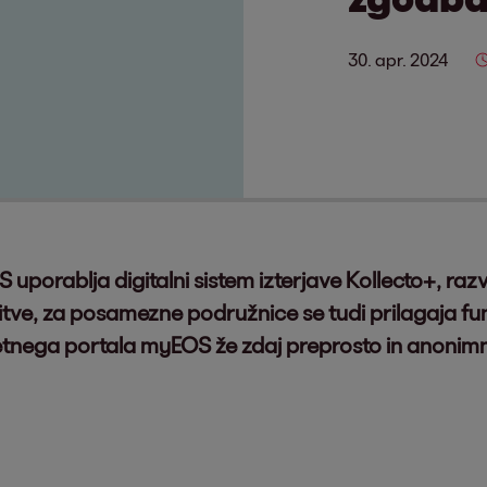
30. apr. 2024
porablja digitalni sistem izterjave Kollecto+, razvi
tve, za posamezne podružnice se tudi prilagaja fun
letnega portala myEOS že zdaj preprosto in anonimn