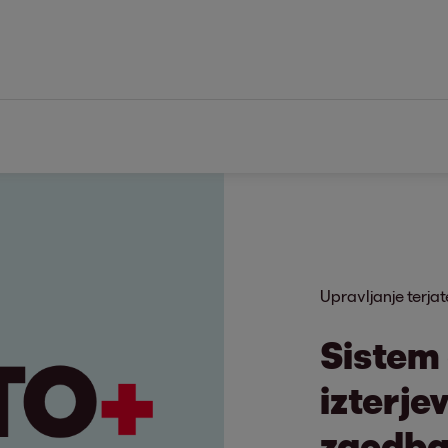
Upravljanje terjat
Sistem
izterje
zgodba