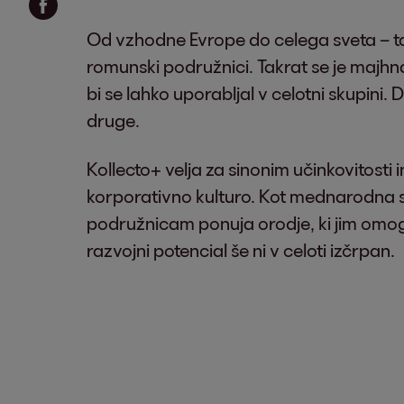
Od vzhodne Evrope do celega sveta – takš
romunski podružnici. Takrat se je majhna 
bi se lahko uporabljal v celotni skupini.
druge.
Kollecto+ velja za sinonim učinkovitosti 
korporativno kulturo. Kot mednarodna sk
podružnicam ponuja orodje, ki jim omogo
razvojni potencial še ni v celoti izčrpan.