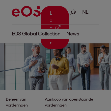
Zoeken
L
o
g
EOS Global Collection
News
i
n
Beheer van
Aankoop van openstaande
vorderingen
vorderingen