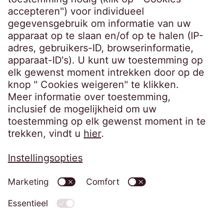
20099 Hamburg
Germany
crossborder@eos-solutions.com