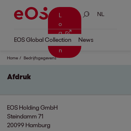
Zoeken
L
o
g
EOS Global Collection
News
i
n
Home
Bedrijfsgegevens
Afdruk
EOS Holding GmbH
Steindamm 71
20099 Hamburg