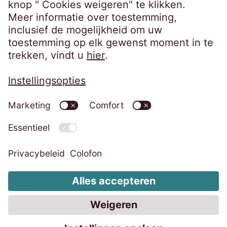
Bedrijfsgegevens
Privacybeleid
Code of Conduct
Klokkenluidersregeling
EOS Groep
Wijzig de cookie-instellingen