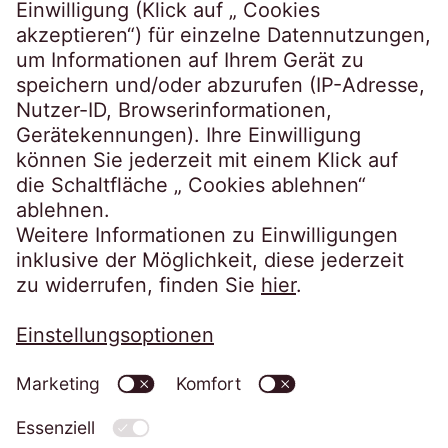
Steindamm 71
20099 Hamburg
Germany
crossborder@eos-solutions.com