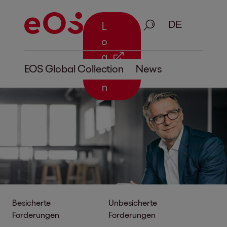
Suche
L
o
g
EOS Global Collection
News
i
n
Besicherte
Unbesicherte
Forderungen
Forderungen