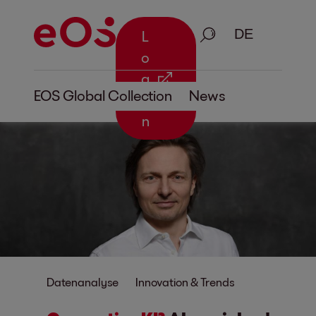
Suche
L
o
g
EOS Global Collection
News
i
n
Datenanalyse
Innovation & Trends