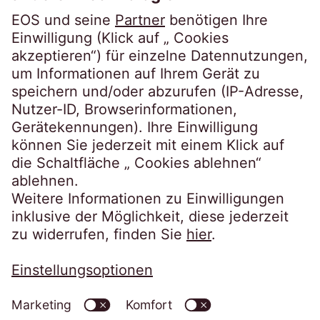
Steindamm 71
20099 Hamburg
Germany
crossborder@eos-solutions.com