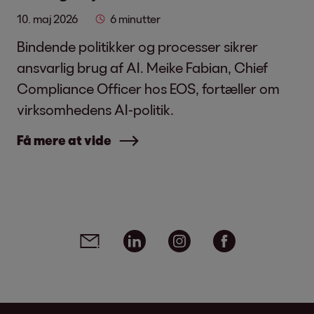
10. maj 2026
6 minutter
Bindende politikker og processer sikrer
ansvarlig brug af AI. Meike Fabian, Chief
Compliance Officer hos EOS, fortæller om
virksomhedens AI-politik.
Få mere at vide
Social media links - share article
Email
Linkedin
Instagram
Facebook