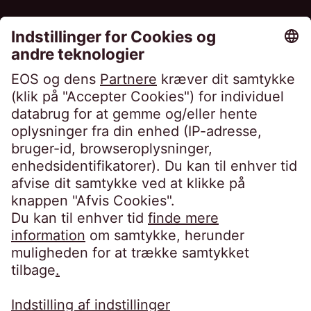
EOS Holding GmbH
Steindamm 71
20099 Hamburg
Germany
crossborder@eos-solutions.com