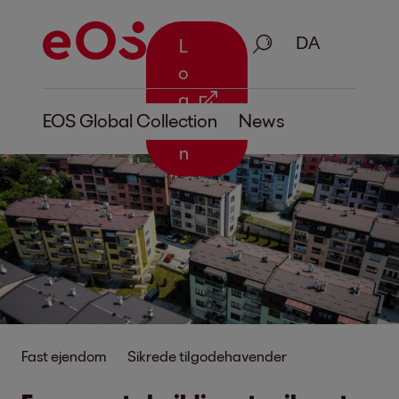
Søg på
L
o
g
EOS Global Collection
News
i
n
Fast ejendom
Sikrede tilgodehavender