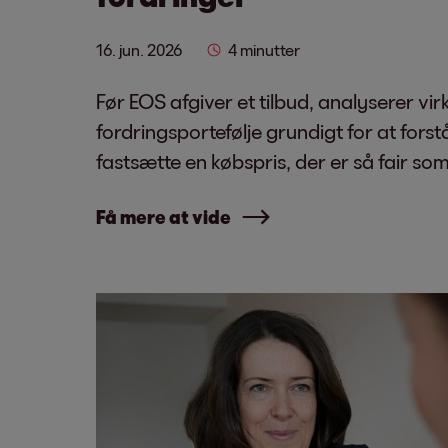
16. jun. 2026
4 minutter
Før EOS afgiver et tilbud, analyserer v
fordringsportefølje grundigt for at forst
fastsætte en købspris, der er så fair so
Få mere at vide