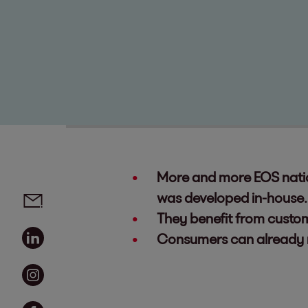
More and more EOS nation
Social media links - share article
Email
was developed in-house.
They benefit from custo
Linkedin
Consumers can already r
Instagram
Facebook