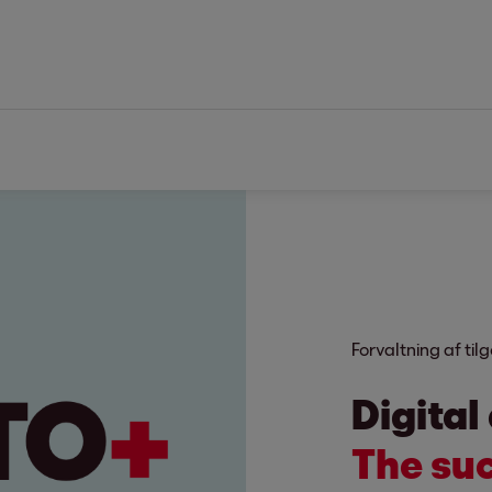
Forvaltning af ti
Digital
The suc