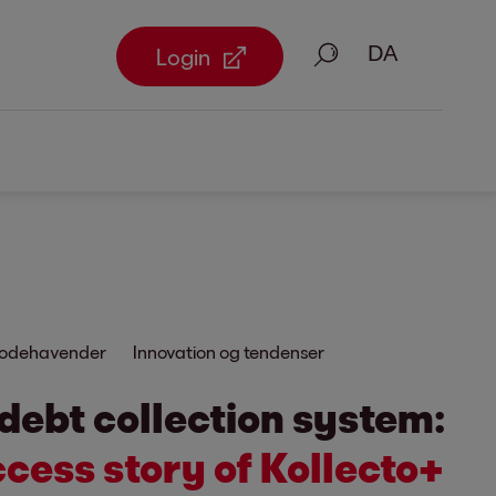
Søg på
Login
lgodehavender
Innovation og tendenser
 debt collection system:
cess story of Kollecto+