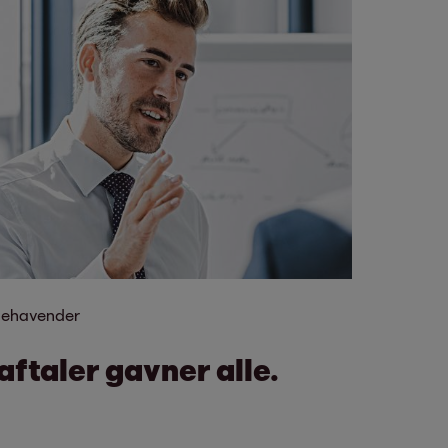
odehavender
ftaler gavner alle.