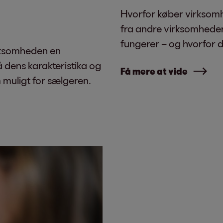
Hvorfor køber virksomh
fra andre virksomheder
fungerer – og hvorfor de
irksomheden en
å dens karakteristika og
Få mere at vide
m muligt for sælgeren.