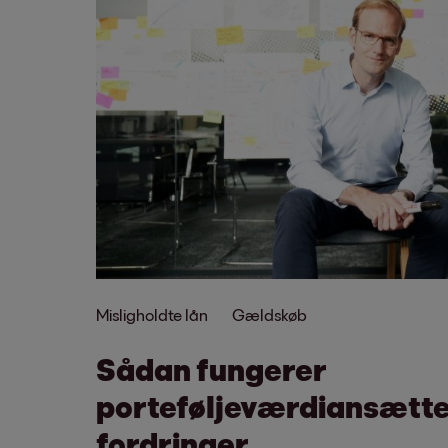
Misligholdte lån
Gældskøb
Sådan fungerer
porteføljeværdiansætte
fordringer