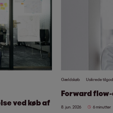
Gældskøb
Usikrede tilg
Forward flow-a
lse ved køb af
8. jun. 2026
6 minutter