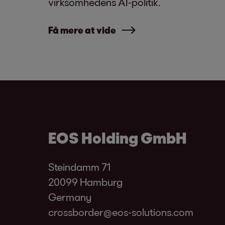
virksomhedens AI-politik.
Få mere at vide
EOS Holding GmbH
Steindamm 71
20099 Hamburg
Germany
crossborder@eos-solutions.com