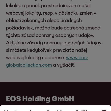
môžete zmeniť nastavenia cookies.
lokalite a ponúk prostredníctvom našej
Postupujte podľa nižšie uvedených odkazov
webovej lokality, resp. v dôsledku zmien v
v závislosti od toho, ktorý prehliadač
oblasti zákonných alebo úradných
používate:
požiadaviek, možno bude potrebná zmena
týchto zásad ochrany osobných údajov.
Microsoft Edge
Aktuálne zásady ochrany osobných údajov
Firefox
si môžete kedykoľvek prevziať z našej
Chrome
webovej lokality na adrese
www.eos-
Safari
globalcollection.com
a vytlačiť.
Opera
Úplné zakázanie cookies však môže viesť k
tomu, že nebudete môcť využívať všetky
funkcie našich webových stránok.
EOS Holding GmbH
Používame nasledujúce cookies: