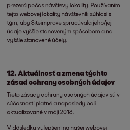
prezerá počas návštevy lokality. Používaním
však môže viesť k tomu, že nebudete môcť
tejto webovej lokality návštevník súhlasí s
využívať všetky funkcie našich webových
tým, aby Siteimprove spracúvala jeho/jej
stránok.
údaje vyššie stanoveným spôsobom a na
Správa cookies:
vyššie stanovené účely.
Väčšina prehliadačov automaticky prijíma
cookies. Môžete však nakonfigurovať svoj
12. Aktuálnosť a zmena týchto
prehliadač tak, aby sa cookies neukladali na
zásad ochrany osobných údajov
vašom počítači alebo aby sa vždy
zobrazovalo upozornenie pred nastavením
Tieto zásady ochrany osobných údajov sú v
nového cookie. Každý prehliadač sa líši v
súčasnosti platné a naposledy boli
závislosti od toho, ako sú nastavené
aktualizované v máji 2018.
možnosti cookies. To je popísané v nápovede
každého prehliadača, ktorá vysvetľuje, ako
V dôsledku vylepšení na našej webovej