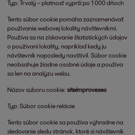
údajov je čl. 6 ods. 1 veta 1 písm. a GDPR
Typ: Trvalý – platnosť vyprší po 1 000 dňoch
dozornému orgánu. Na dozorný orgán
(súhlas).
sa môžete obvykle obrátiť v mieste vášho
Tento súbor cookie pomáha zaznamenávať
obvyklého pobytu, pracoviska alebo
Marketingové cookies
sa používajú na
používanie webovej lokality návštevníkmi.
našej centrály.
poskytovanie relevantného a záujmovo
Používa sa na získavanie štatistických údajov
orientovaného obsahu počas vašej návštevy
o používaní lokality, napríklad kedy ju
našich webových stránok. Právnym
návštevník naposledy navštívil. Súbor cookie
základom pre toto spracovanie údajov je čl. 6
neobsahuje žiadne osobné údaje a používa
ods. 1 veta 1 písm. a GDPR (súhlas).
sa len na analýzu webu.
Väčšina prehliadačov automaticky prijíma
Názov súboru cookie:
siteimproveses
cookies. Môžete však nakonfigurovať svoj
prehliadač tak, aby sa cookies neukladali na
Typ: Súbor cookie relácie
vašom počítači alebo aby sa vždy
Tento súbor cookie sa používa výhradne na
zobrazovalo upozornenie pred vytvorením
sledovanie sledu stránok, ktoré si návštevník
nového cookie. Úplné zakázanie cookies